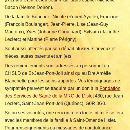
Bacon (Nelson Doiron).
De la famille Boucher : Nicole (Robert Ayotte), Francine
(François Boulanger), Jean-Pierre, Lise (Jean-Guy
Marcoux), Yves (Johanne Chouinard), Sylvain (Jacinthe
Leclerc) et Martine (Pierre Périgny).
Sont aussi affectés par son départ plusieurs neveux et
nièces, autres parents et ami(e)s.
Des remerciements sont adressés au personnel du
CHSLD de St-Jean-Port-Joli ainsi qu’au Dre Amélie
Blanchette pour les soins apportés. Vos témoignages de
sympathie peuvent se traduire par un don à la
Fondation
des Services de Santé de la MRC de L’Islet
430, rue Jean
Leclerc, Saint-Jean-Port-Joli (Québec), G0R 3G0.
Selon ses volontés, une rencontre en toute intimité se fera
avec les membres de la famille à Saint-Omer de l’Islet.
Pour renseignements ou messages de condoléance