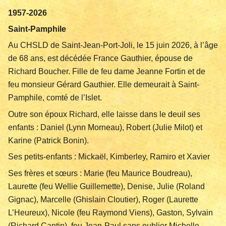
1957-2026
Saint-Pamphile
Au CHSLD de Saint-Jean-Port-Joli, le 15 juin 2026, à l’âge
de 68 ans, est décédée France Gauthier, épouse de
Richard Boucher. Fille de feu dame Jeanne Fortin et de
feu monsieur Gérard Gauthier. Elle demeurait à Saint-
Pamphile, comté de l’Islet.
Outre son époux Richard, elle laisse dans le deuil ses
enfants : Daniel (Lynn Morneau), Robert (Julie Milot) et
Karine (Patrick Bonin).
Ses petits-enfants : Mickaël, Kimberley, Ramiro et Xavier
Ses frères et sœurs : Marie (feu Maurice Boudreau),
Laurette (feu Wellie Guillemette), Denise, Julie (Roland
Gignac), Marcelle (Ghislain Cloutier), Roger (Laurette
L’Heureux), Nicole (feu Raymond Viens), Gaston, Sylvain
(Richard Cantin), feu Jean-Paul sans oublier Michelle