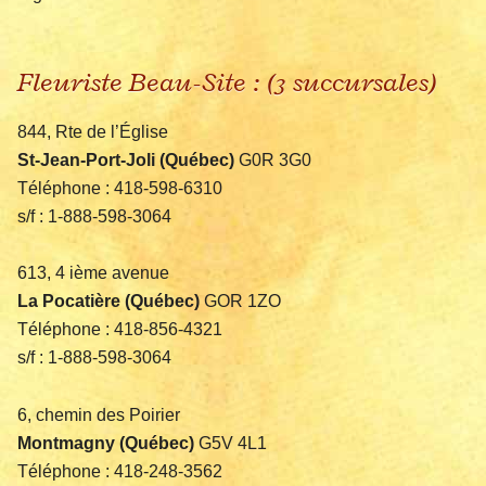
Fleuriste Beau-Site : (3 succursales)
844, Rte de l’Église
St-Jean-Port-Joli (Québec)
G0R 3G0
Téléphone : 418-598-6310
s/f : 1-888-598-3064
613, 4 ième avenue
La Pocatière (Québec)
GOR 1ZO
Téléphone : 418-856-4321
s/f : 1-888-598-3064
6, chemin des Poirier
Montmagny (Québec)
G5V 4L1
Téléphone : 418-248-3562