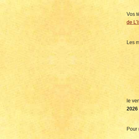
Vos t
de L’I
Les m
le ve
2026
Pour 