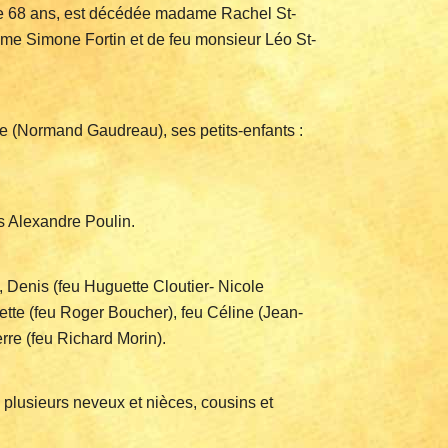
e de 68 ans, est décédée madame Rachel St-
 dame Simone Fortin et de feu monsieur Léo St-
use (Normand Gaudreau), ses petits-enfants :
ls Alexandre Poulin.
), Denis (feu Huguette Cloutier- Nicole
ette (feu Roger Boucher), feu Céline (Jean-
re (feu Richard Morin).
, plusieurs neveux et nièces, cousins et