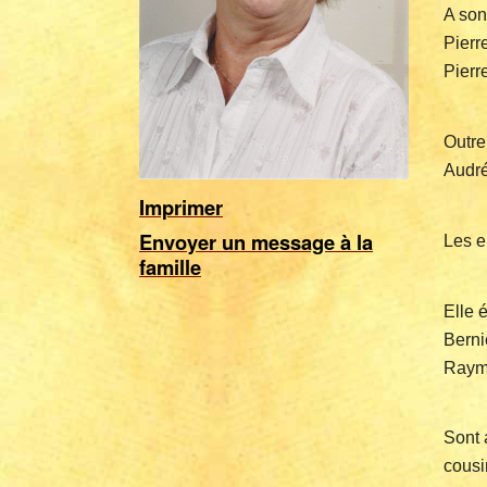
A son
Pierr
Pierr
Outre
Audré
Imprimer
Envoyer un message à la
Les e
famille
Elle 
Berni
Raymo
Sont 
cousi