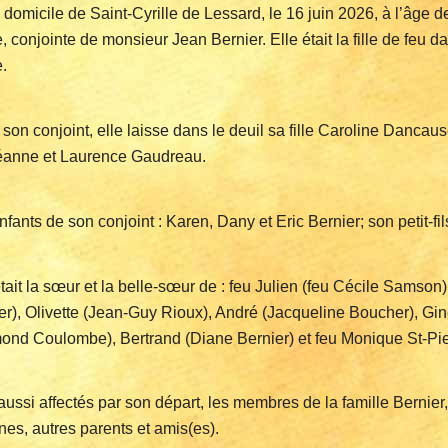
 domicile de Saint-Cyrille de Lessard, le 16 juin 2026, à l’âg
e, conjointe de monsieur Jean Bernier. Elle était la fille de feu
e.
 son conjoint, elle laisse dans le deuil sa fille Caroline Danca
anne et Laurence Gaudreau.
nfants de son conjoint : Karen, Dany et Eric Bernier; son petit-fi
était la sœur et la belle-sœur de : feu Julien (feu Cécile Samson
er), Olivette (Jean-Guy Rioux), André (Jacqueline Boucher), Gin
nd Coulombe), Bertrand (Diane Bernier) et feu Monique St-Pier
aussi affectés par son départ, les membres de la famille Bernier
nes, autres parents et amis(es).