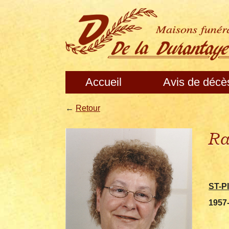
Accueil
Avis de décè
←
Retour
Ra
ST-P
1957