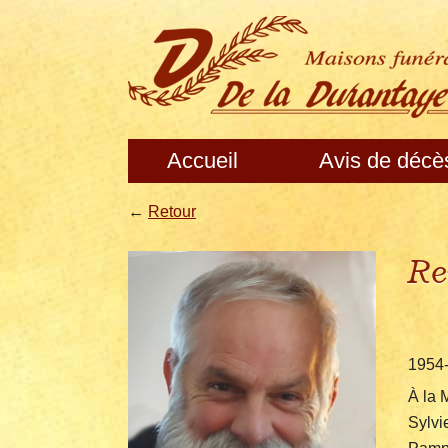
Accueil
Avis de décè
←
Retour
Re
1954
À la 
Sylvi