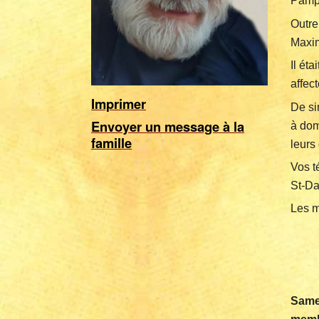
Pamp
Outre 
Maxime
Il ét
affec
Imprimer
De si
Envoyer un message à la
à dom
famille
leurs
Vos t
St-D
Les m
Samed