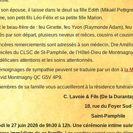
hile.
son épouse, il laisse dans le deuil sa fille Edith (Mikaël Pettigre
, son petit-fils Léo-Félix et sa petite fille Marion.
ait le beau-frère de : feu Ginette, feu Yvon (Raymonde Adam), feu
tés par son départ, plusieurs neveux et nièces, cousins et cousin
ncères remerciements sont adressés à son médecin, Dre Amélie 
iciles du CLSC de St-Pamphile, de l’Hôtel-Dieu de Montmagny e
 délicates attentions et les soins attentionnés.
émoignages de sympathie peuvent se traduire par un don à
la 
avid Montmagny QC G5V 4P9.
embres de sa famille vous accueilleront à la résidence funérair
C. Lavoie & Fils (De la Duranta
18, rue du Foyer Sud
Saint-Pamphile
i le 27 juin 2026 de 9h30 à 12h. Une cérémonie intime suivr