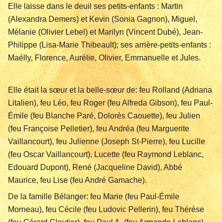
Elle laisse dans le deuil ses petits-enfants : Martin
(Alexandra Demers) et Kevin (Sonia Gagnon), Miguel,
Mélanie (Olivier Lebel) et Marilyn (Vincent Dubé), Jean-
Philippe (Lisa-Marie Thibeault); ses arrière-petits-enfants :
Maélly, Florence, Aurélie, Olivier, Emmanuelle et Jules.
Elle était la sœur et la belle-sœur de: feu Rolland (Adriana
Litalien), feu Léo, feu Roger (feu Alfreda Gibson), feu Paul-
Émile (feu Blanche Paré, Dolorès Caouette), feu Julien
(feu Françoise Pelletier), feu Andréa (feu Marguerite
Vaillancourt), feu Julienne (Joseph St-Pierre), feu Lucille
(feu Oscar Vaillancourt), Lucette (feu Raymond Leblanc,
Edouard Dupont), René (Jacqueline David), Abbé
Maurice, feu Lise (feu André Gamache).
De la famille Bélanger: feu Marie (feu Paul-Émile
Morneau), feu Cécile (feu Ludovic Pellerin), feu Thérèse