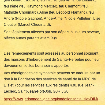
(feu Gérard Cloutier), feu Paul A. (feu Armande Leblanc),
feu Irène (feu Raymond Mercier), feu Clermont (feu
Mathilde Chouinard), Aline (feu Léopold Flamand), feu
André (Nicole Gagnon), Ange-Aimé (Nicole Pelletier), Lise
Cloutier (Marcel Chouinard).
Sont également affectés par son départ, plusieurs neveux,
nièces autres parents et ami(e)s.
Des remerciements sont adressés au personnel soignant
des maisons d’hébergement de Sainte-Perpétue pour leur
dévouement et les bons soins apportés.
Vos témoignages de sympathie peuvent se traduire par un
don à la Fondation des services de santé de la MRC de
L’Islet, (pour les services aux résidents) 430, rue Jean-
Leclerc, Saint-Jean-Port-Joli, G0R 3G0.
https://www.jedonneenligne.org/fondationsantelislet/DIM/